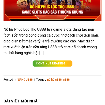
Nổ hũ Phúc Lộc Thọ U888 tựa game slots đang tạo nên
“cơn sốt” trong cộng đồng cá cược nhờ cách chơi đơn giản,
giao diện bắt mắt và tỷ lệ trả thưởng cực cao. Mặc dù chỉ
mới xuất hiện trên nền tảng U888, trò chơi đã nhanh chóng
thu hút hàng nghìn hội […]
CONTINUE READING
→
Posted in
Nổ Hũ U888
|
Tagged
nổ hũ u888
,
u888
BÀI VIẾT MỚI NHẤT