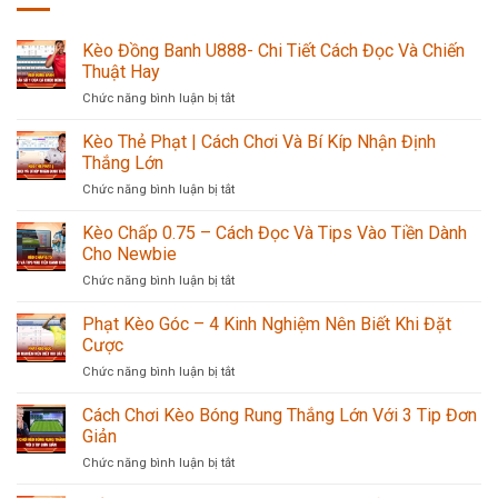
Kèo Đồng Banh U888- Chi Tiết Cách Đọc Và Chiến
Thuật Hay
ở
Chức năng bình luận bị tắt
Kèo
Đồng
Kèo Thẻ Phạt | Cách Chơi Và Bí Kíp Nhận Định
Banh
Thắng Lớn
U888-
ở
Chức năng bình luận bị tắt
Chi
Kèo
Tiết
Thẻ
Kèo Chấp 0.75 – Cách Đọc Và Tips Vào Tiền Dành
Cách
Phạt
Đọc
Cho Newbie
|
Và
ở
Chức năng bình luận bị tắt
Cách
Chiến
Kèo
Chơi
Thuật
Chấp
Phạt Kèo Góc – 4 Kinh Nghiệm Nên Biết Khi Đặt
Và
Hay
0.75
Bí
Cược
–
Kíp
ở
Chức năng bình luận bị tắt
Cách
Nhận
Phạt
Đọc
Định
Kèo
Cách Chơi Kèo Bóng Rung Thắng Lớn Với 3 Tip Đơn
Và
Thắng
Góc
Tips
Giản
Lớn
–
Vào
ở
Chức năng bình luận bị tắt
4
Tiền
Cách
Kinh
Dành