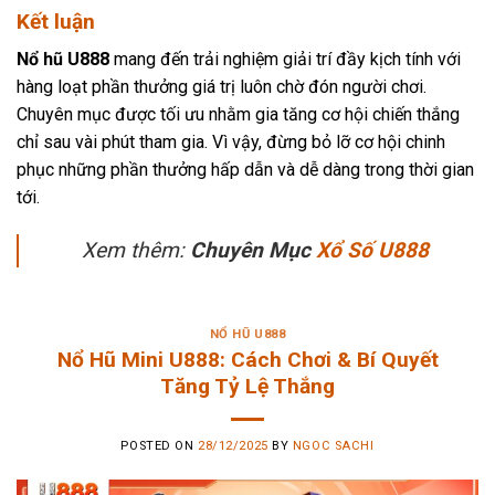
Kết luận
Nổ hũ U888
mang đến trải nghiệm giải trí đầy kịch tính với
hàng loạt phần thưởng giá trị luôn chờ đón người chơi.
Chuyên mục được tối ưu nhằm gia tăng cơ hội chiến thắng
chỉ sau vài phút tham gia. Vì vậy, đừng bỏ lỡ cơ hội chinh
phục những phần thưởng hấp dẫn và dễ dàng trong thời gian
tới.
Xem thêm:
Chuyên Mục
Xổ Số U888
NỔ HŨ U888
Nổ Hũ Mini U888: Cách Chơi & Bí Quyết
Tăng Tỷ Lệ Thắng
POSTED ON
28/12/2025
BY
NGOC SACHI