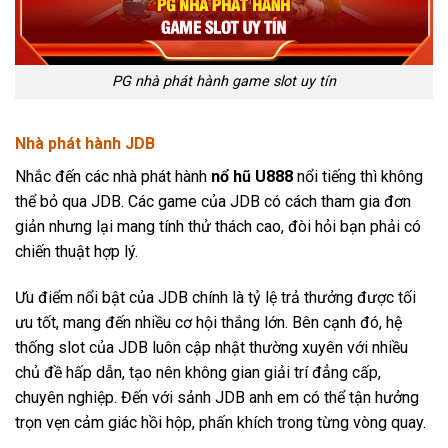
PG nhà phát hành game slot uy tín
Nhà phát hành JDB
Nhắc đến các nhà phát hành
nổ hũ U888
nổi tiếng thì không
thể bỏ qua JDB. Các game của JDB có cách tham gia đơn
giản nhưng lại mang tính thử thách cao, đòi hỏi bạn phải có
chiến thuật hợp lý.
Ưu điểm nổi bật của JDB chính là tỷ lệ trả thưởng được tối
ưu tốt, mang đến nhiều cơ hội thắng lớn. Bên cạnh đó, hệ
thống slot của JDB luôn cập nhật thường xuyên với nhiều
chủ đề hấp dẫn, tạo nên không gian giải trí đẳng cấp,
chuyên nghiệp. Đến với sảnh JDB anh em có thể tận hưởng
trọn vẹn cảm giác hồi hộp, phấn khích trong từng vòng quay.