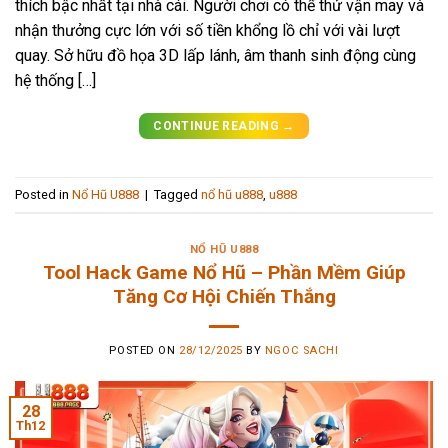
thích bậc nhất tại nhà cái. Người chơi có thể thử vận may và
nhận thưởng cực lớn với số tiền khổng lồ chỉ với vài lượt
quay. Sở hữu đồ họa 3D lấp lánh, âm thanh sinh động cùng
hệ thống […]
CONTINUE READING
→
Posted in
Nổ Hũ U888
|
Tagged
nổ hũ u888
,
u888
NỔ HŨ U888
Tool Hack Game Nổ Hũ – Phần Mềm Giúp
Tăng Cơ Hội Chiến Thắng
POSTED ON
28/12/2025
BY
NGOC SACHI
28
Th12