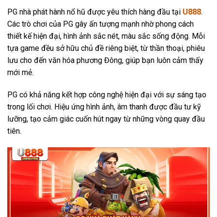
PG nhà phát hành nổ hũ được yêu thích hàng đầu tại
U888
.
Các trò chơi của PG gây ấn tượng mạnh nhờ phong cách
thiết kế hiện đại, hình ảnh sắc nét, màu sắc sống động. Mỗi
tựa game đều sở hữu chủ đề riêng biệt, từ thần thoại, phiêu
lưu cho đến văn hóa phương Đông, giúp bạn luôn cảm thấy
mới mẻ.
PG có khả năng kết hợp công nghệ hiện đại với sự sáng tạo
trong lối chơi. Hiệu ứng hình ảnh, âm thanh được đầu tư kỹ
lưỡng, tạo cảm giác cuốn hút ngay từ những vòng quay đầu
tiên.