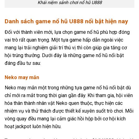
Khái niệm sảnh chơi nổ hũ U888
Danh sách game nổ hũ U888 nổi bật hiện nay
Đối với thành viên mới, lựa chọn game nổ hũ phù hợp đóng
vai trò rất quan trọng. Một tựa game hấp dẫn ngoài việc
mang lại trải nghiệm giải trí thú vị thì còn giúp gia tăng cơ
hội trúng thưởng. Dưới đây là những game nổ hũ nổi bật
đáng đầu tư sau:
Neko may mắn
Neko may mắn một trong những tựa game nổ hũ nổi bật dù
chỉ mới ra mắt trong thời gian gần đây. Khi tham gia, hội viên
hóa thân thành nhân vật Neko quen thuộc, thực hiện các
nhiệm vụ và thử thách được thiết kế xuyên suốt trò chơi. Mỗi
vòng quay đều mang lại cảm giác hồi hộp bởi cơ hội kích
hoạt jackpot luôn hiện hữu.