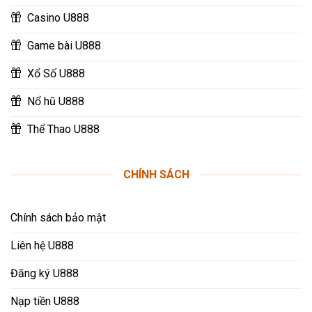
Casino U888
Game bài U888
Xổ Số U888
Nổ hũ U888
Thể Thao U888
CHÍNH SÁCH
Chính sách bảo mật
Liên hệ U888
Đăng ký U888
Nạp tiền U888